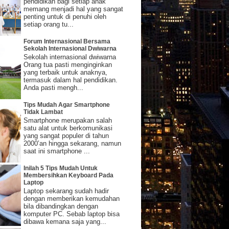
pendidikan bagi setiap anak
memang menjadi hal yang sangat
penting untuk di penuhi oleh
setiap orang tu...
an hingga sekarang, namun
Forum Internasional Bersama
ak orang yang beranggapan bahwa
Sekolah Internasional Dwiwarna
enting untuk di
Sekolah internasional dwiwarna
asuk dalam hal
Orang tua pasti menginginkan
 segar dan coklat menciptakan
yang terbaik untuk anaknya,
menemukan berbagai macam
termasuk dalam hal pendidikan.
eriode menstruasi sangat
Anda pasti mengh...
 memiliki budget banyak,
Jika belum tentunya anda
an Indonesia sebagai salah
Tips Mudah Agar Smartphone
Tidak Lambat
Smartphone merupakan salah
satu alat untuk berkomunikasi
yang sangat populer di tahun
2000’an hingga sekarang, namun
Saturday, August 08, 2026
saat ini smartphone ...
Inilah 5 Tips Mudah Untuk
Membersihkan Keyboard Pada
Laptop
Laptop sekarang sudah hadir
dengan memberikan kemudahan
bila dibandingkan dengan
komputer PC. Sebab laptop bisa
dibawa kemana saja yang...