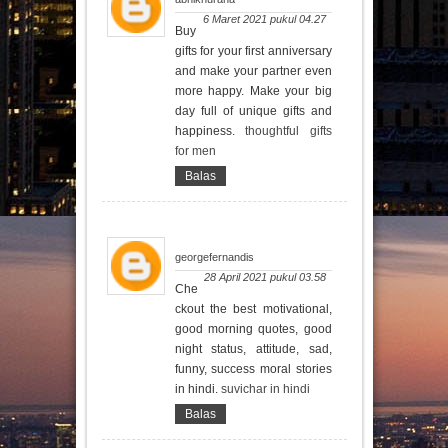
6 Maret 2021 pukul 04.27
Buy
gifts for your first anniversary
and make your partner even
more happy. Make your big
day full of unique gifts and
happiness.
thoughtful gifts
for men
Balas
georgefernandis
28 April 2021 pukul 03.58
Che
ckout the best motivational,
good morning quotes, good
night status, attitude, sad,
funny, success moral stories
in hindi.
suvichar in hindi
Balas