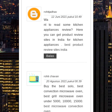
rohitjadhav
12 Juni 2021 pukul 10.49
Wa
nt to read some kitchen
appliances review? Here
you can get product review
sites in India for kitchen
appliances .
best product
review sites india
Balas
rohit chavan
20 Agustus 2021 pukul 00.39
Buy the best solo, best
convection microwave oven,
best grill microwave oven
under 5000, 10000, 15000.
best microwave convection
oven