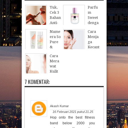
Yuk,
Parfu
Cek 3
m
Bahan
Sweet
Anti-
denga
aging
n
Name
Cara
Ampu
Sentu
era So
Menja
h Lip
han
Pure
ga
Balm
Elega
&
Kecant
untuk
n
Radia
ikan
Bibir
Piliha
Cara
nt
Meng
Kerin
n
Mera
Hydra
gunak
g Dari
Arom
wat
ting
an
Scarle
a
Kulit
Gel
Susu
tt Ini
Manis
Wajah
Cleans
Anti
7 KOMENTAR:
23
Sep
2019
Secara
02
Oct
2025
er
Norak
Alami
26
Nov
2019
Agar
06
Aug
2025
Sehat
dan
Akash Kumar
Tidak
16 Februari 2021 pukul 21.25
Kusam
Hop onto the best fitness
21
Jul
2019
band below 2000 you