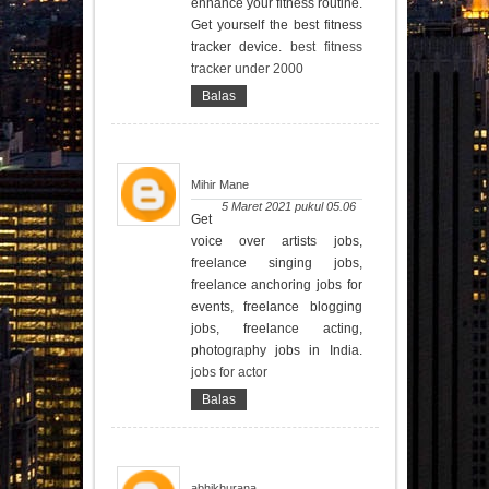
enhance your fitness routine.
Get yourself the best fitness
tracker device.
best fitness
tracker under 2000
Balas
Mihir Mane
5 Maret 2021 pukul 05.06
Get
voice over artists jobs,
freelance singing jobs,
freelance anchoring jobs for
events, freelance blogging
jobs, freelance acting,
photography jobs in India.
jobs for actor
Balas
abhikhurana