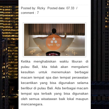
MAINAN
MAKANAN
MANFAAT MAJU
MASAKAN
Posted by: Rizky
Posted date:
07.33
/
MINUMAN
OTOMOTIF
PAKAIAN
comment : 7
PEMBANGUNAN
PENDIDIKAN
PERCETAKAN
PRAGNANCY
PROPERTI
RESATURANT
RESEP
RESEP MASAKAN
RESTAURANT
REVIEW
SMARTPHONE
SNAPPY
SPA
SPORTS
TECHNOLOGY
TEKNOLOGI
TIPS
TRAVEL
TREVEL
UMUM
UNIVERSITAS
VIDEO
WANITA
WISATA
Arsip Blog
Ketika menghabiskan waktu liburan di
(7)
(17)
►
2026
►
2025
pulau Bali, kita tidak akan mengalami
(22)
(21)
►
2024
►
2023
kesulitan untuk menemukan berbagai
(1)
(3)
►
2022
►
2021
macam tempat spa dan tempat perawatan
(29)
(123)
►
2020
►
2019
kecantikan yang bisa digunakan selama
berlibur di pulau Bali. Ada berbagai macam
(135)
►
2018
tempat spa terbaik yang bisa digunakan
(86)
▼
2017
oleh semua wisatawan baik lokal maupun
(4)
►
DESEMBER
(107)
(50)
►
2016
►
2015
mancanegara.
(8)
►
NOVEMBER