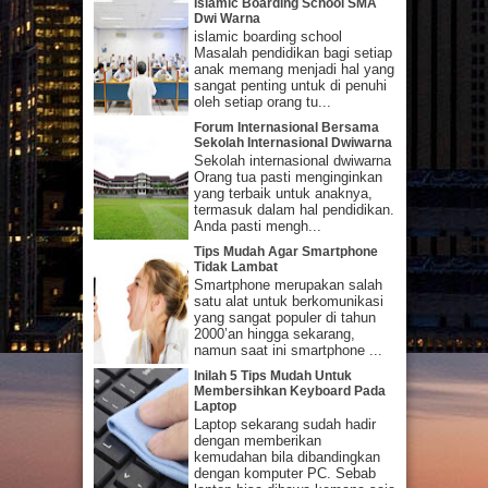
Islamic Boarding School SMA
Dwi Warna
islamic boarding school
Masalah pendidikan bagi setiap
anak memang menjadi hal yang
sangat penting untuk di penuhi
oleh setiap orang tu...
Forum Internasional Bersama
Sekolah Internasional Dwiwarna
Sekolah internasional dwiwarna
Orang tua pasti menginginkan
yang terbaik untuk anaknya,
termasuk dalam hal pendidikan.
Anda pasti mengh...
Tips Mudah Agar Smartphone
Tidak Lambat
Smartphone merupakan salah
satu alat untuk berkomunikasi
yang sangat populer di tahun
2000’an hingga sekarang,
namun saat ini smartphone ...
Inilah 5 Tips Mudah Untuk
Membersihkan Keyboard Pada
Laptop
Laptop sekarang sudah hadir
dengan memberikan
kemudahan bila dibandingkan
dengan komputer PC. Sebab