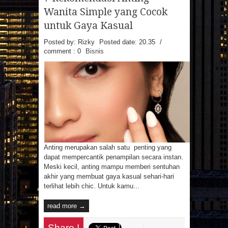
MAINAN
MAKANAN
Wanita Simple yang Cocok
MANFAAT MAJU
MASAKAN
MINUMAN
OTOMOTIF
PAKAIAN
untuk Gaya Kasual
PEMBANGUNAN
PENDIDIKAN
PERCETAKAN
PRAGNANCY
Posted by: Rizky
Posted date:
20.35
/
PROPERTI
RESATURANT
RESEP
comment : 0
Bisnis
RESEP MASAKAN
RESTAURANT
REVIEW
SMARTPHONE
SNAPPY
SPA
SPORTS
TECHNOLOGY
TEKNOLOGI
TIPS
TRAVEL
TREVEL
UMUM
UNIVERSITAS
VIDEO
WANITA
WISATA
Arsip Blog
(7)
(17)
►
2026
►
2025
(22)
▼
2024
Anting merupakan salah satu penting yang
(1)
►
DESEMBER
dapat mempercantik penampilan secara instan.
(21)
(1)
►
2023
►
2022
Meski kecil, anting mampu memberi sentuhan
(6)
►
NOVEMBER
(3)
(29)
►
2021
►
2020
akhir yang membuat gaya kasual sehari-hari
(2)
►
OKTOBER
(123)
(135)
►
2019
►
2018
terlihat lebih chic. Untuk kamu...
(2)
▼
SEPTEMBER
(86)
(107)
►
2017
►
2016
7 REKOMENDASI ANTING WANITA SIMPLE
read more →
(2)
►
AGUSTUS
(50)
►
2015
YANG COCOK UNTU...
TIPS DAN MANFAAT MEMBUAT MPASI 12
(2)
(1)
►
JULI
►
JUNI
BULAN YANG LEZAT...
Share !