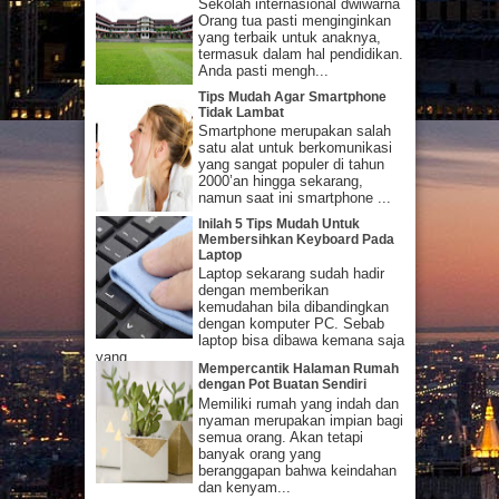
Sekolah internasional dwiwarna
Orang tua pasti menginginkan
yang terbaik untuk anaknya,
termasuk dalam hal pendidikan.
Anda pasti mengh...
Tips Mudah Agar Smartphone
Tidak Lambat
Smartphone merupakan salah
satu alat untuk berkomunikasi
yang sangat populer di tahun
2000’an hingga sekarang,
namun saat ini smartphone ...
Inilah 5 Tips Mudah Untuk
Membersihkan Keyboard Pada
Laptop
Laptop sekarang sudah hadir
dengan memberikan
kemudahan bila dibandingkan
dengan komputer PC. Sebab
laptop bisa dibawa kemana saja
yang...
Mempercantik Halaman Rumah
dengan Pot Buatan Sendiri
Memiliki rumah yang indah dan
nyaman merupakan impian bagi
semua orang. Akan tetapi
banyak orang yang
beranggapan bahwa keindahan
dan kenyam...