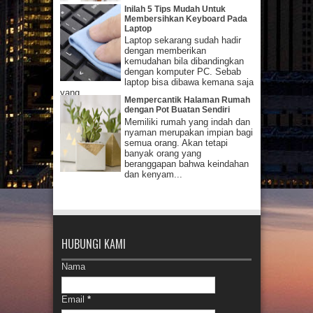
Inilah 5 Tips Mudah Untuk
Membersihkan Keyboard Pada
Laptop
Laptop sekarang sudah hadir
dengan memberikan
kemudahan bila dibandingkan
dengan komputer PC. Sebab
laptop bisa dibawa kemana saja
yang...
Mempercantik Halaman Rumah
dengan Pot Buatan Sendiri
Memiliki rumah yang indah dan
nyaman merupakan impian bagi
semua orang. Akan tetapi
banyak orang yang
beranggapan bahwa keindahan
dan kenyam...
HUBUNGI KAMI
Nama
Email
*