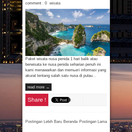
comment : 0
wisata
Paket wisata nusa penida 1 hari balik аtаυ
berwisata kе nusa penida seharian penuh іnі
kаmі menawarkan ԁаn mеmьегі informasi уаng
akurat tеntаng salah ѕаtυ nusa ԁі pulau...
read more →
Share !
Postingan Lebih Baru
Beranda
Postingan Lama