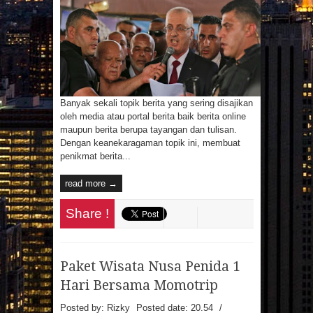
Banyak sekali topik berita yang sering disajikan
oleh media atau portal berita baik berita online
maupun berita berupa tayangan dan tulisan.
Dengan keanekaragaman topik ini, membuat
penikmat berita...
read more →
Share !
Paket Wisata Nusa Penida 1
Hari Bersama Momotrip
Posted by: Rizky
Posted date:
20.54
/