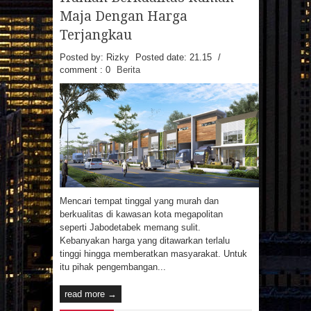
MAINAN
MAKANAN
Maja Dengan Harga
MANFAAT MAJU
MASAKAN
MINUMAN
OTOMOTIF
PAKAIAN
Terjangkau
PEMBANGUNAN
PENDIDIKAN
PERCETAKAN
PRAGNANCY
Posted by: Rizky
Posted date:
21.15
/
PROPERTI
RESATURANT
RESEP
comment : 0
Berita
RESEP MASAKAN
RESTAURANT
REVIEW
SMARTPHONE
SNAPPY
SPA
SPORTS
TECHNOLOGY
TEKNOLOGI
TIPS
TRAVEL
TREVEL
UMUM
UNIVERSITAS
VIDEO
WANITA
WISATA
Arsip Blog
(7)
(17)
►
2026
►
2025
(22)
(21)
►
2024
►
2023
Mencari tempat tinggal yang murah dan
berkualitas di kawasan kota megapolitan
(1)
(3)
►
2022
►
2021
seperti Jabodetabek memang sulit.
(29)
(123)
►
2020
►
2019
Kebanyakan harga yang ditawarkan terlalu
(135)
▼
2018
tinggi hingga memberatkan masyarakat. Untuk
(8)
►
DESEMBER
itu pihak pengembangan...
(86)
(107)
►
2017
►
2016
(12)
►
NOVEMBER
(50)
►
2015
read more →
(7)
▼
OKTOBER