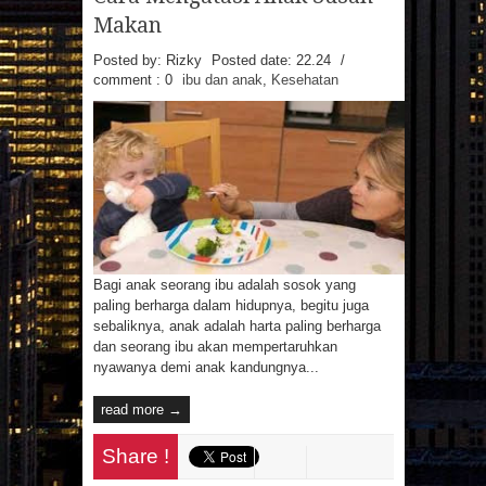
MAINAN
MAKANAN
Makan
MANFAAT MAJU
MASAKAN
MINUMAN
OTOMOTIF
PAKAIAN
Posted by: Rizky
Posted date:
22.24
/
PEMBANGUNAN
PENDIDIKAN
comment : 0
ibu dan anak
,
Kesehatan
PERCETAKAN
PRAGNANCY
PROPERTI
RESATURANT
RESEP
RESEP MASAKAN
RESTAURANT
REVIEW
SMARTPHONE
SNAPPY
SPA
SPORTS
TECHNOLOGY
TEKNOLOGI
TIPS
TRAVEL
TREVEL
UMUM
UNIVERSITAS
VIDEO
WANITA
WISATA
Arsip Blog
(7)
(17)
►
2026
►
2025
Bagi anak seorang ibu adalah sosok yang
paling berharga dalam hidupnya, begitu juga
(22)
(21)
►
2024
►
2023
sebaliknya, anak adalah harta paling berharga
(1)
(3)
►
2022
►
2021
dan seorang ibu akan mempertaruhkan
(29)
(123)
►
2020
►
2019
nyawanya demi anak kandungnya...
(135)
►
2018
read more →
(86)
▼
2017
(4)
►
DESEMBER
(107)
(50)
►
2016
►
2015
Share !
(8)
►
NOVEMBER