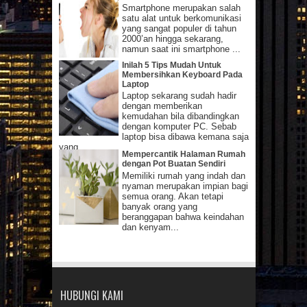
Smartphone merupakan salah
satu alat untuk berkomunikasi
yang sangat populer di tahun
2000’an hingga sekarang,
namun saat ini smartphone ...
Inilah 5 Tips Mudah Untuk
Membersihkan Keyboard Pada
Laptop
Laptop sekarang sudah hadir
dengan memberikan
kemudahan bila dibandingkan
dengan komputer PC. Sebab
laptop bisa dibawa kemana saja
yang...
Mempercantik Halaman Rumah
dengan Pot Buatan Sendiri
Memiliki rumah yang indah dan
nyaman merupakan impian bagi
semua orang. Akan tetapi
banyak orang yang
beranggapan bahwa keindahan
dan kenyam...
HUBUNGI KAMI