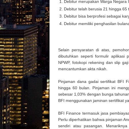
Debitur merupakan Warga Negara I
Debitur telah berusia 21 hingga 65 
Debitur bisa berprofesi sebagai ka
Debitur memiliki penghasilan bulana
Selain persyaratan di atas, pemo
dibutuhkan seperti formulir aplikasi 
NPWP, fotokopi rekening dan slip gaj
mencantumkan akta nikah.
Pinjaman dana gadai sertifikat BFI F
hingga 60 bulan. Pinjaman ini meng
sebesar 1,03% dengan bunga tahunan
BFI menggunakan jaminan sertifikat yai
BFI Finance termasuk jasa pembiayaan
Perlu diperhatikan bahwa pinjaman An
sendiri atau pasangan. Menariknya 