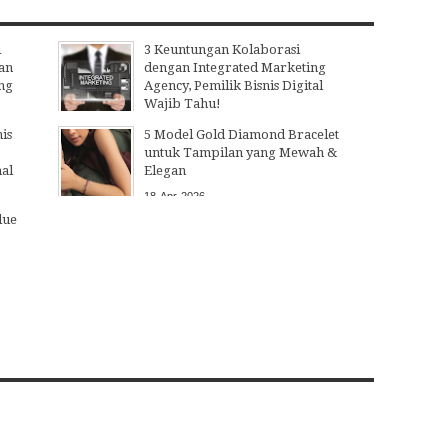
i
3 Keuntungan Kolaborasi
an
dengan Integrated Marketing
ng
Agency, Pemilik Bisnis Digital
Wajib Tahu!
15
Jul
2026
is
5 Model Gold Diamond Bracelet
untuk Tampilan yang Mewah &
nal
Elegan
18
Apr
2026
lue