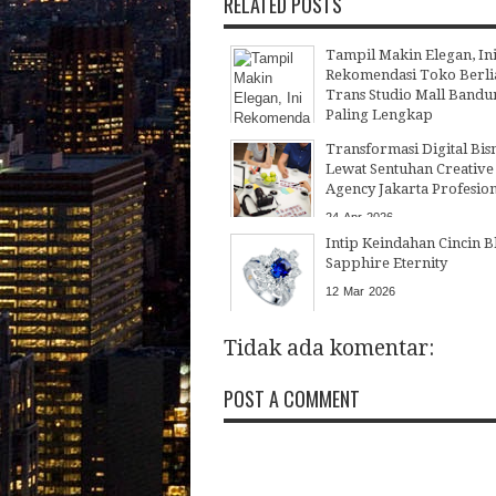
RELATED POSTS
Tampil Makin Elegan, In
Rekomendasi Toko Berli
Trans Studio Mall Bandu
Paling Lengkap
22
Jul
2026
Transformasi Digital Bisn
Lewat Sentuhan Creative
Agency Jakarta Profesio
24
Apr
2026
Intip Keindahan Cincin B
Sapphire Eternity
12
Mar
2026
Tidak ada komentar:
POST A COMMENT