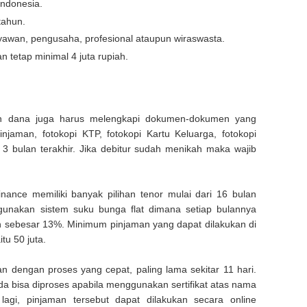
ndonesia.
tahun.
ryawan, pengusaha, profesional ataupun wiraswasta.
n tetap minimal 4 juta rupiah.
hon dana juga harus melengkapi dokumen-dokumen yang
pinjaman, fotokopi KTP, fotokopi Kartu Keluarga, fotokopi
i 3 bulan terakhir. Jika debitur sudah menikah maka wajib
inance memiliki banyak pilihan tenor mulai dari 16 bulan
gunakan sistem suku bunga flat dimana setiap bulannya
 sebesar 13%. Minimum pinjaman yang dapat dilakukan di
tu 50 juta.
 dengan proses yang cepat, paling lama sekitar 11 hari.
da bisa diproses apabila menggunakan sertifikat atas nama
lagi, pinjaman tersebut dapat dilakukan secara online