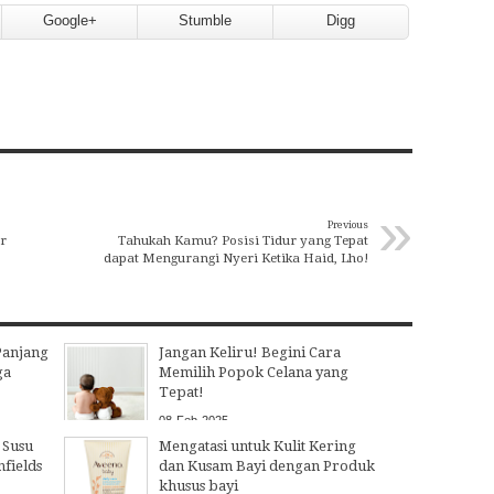
Google+
Stumble
Digg
»
Previous
r
Tahukah Kamu? Posisi Tidur yang Tepat
dapat Mengurangi Nyeri Ketika Haid, Lho!
Panjang
Jangan Keliru! Begini Cara
ga
Memilih Popok Celana yang
Tepat!
08
Feb
2025
 Susu
Mengatasi untuk Kulit Kering
fields
dan Kusam Bayi dengan Produk
khusus bayi