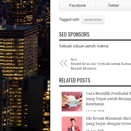
Facebook
Twitter
Tagged with:
KESEHATAN
SEO SPONSORS
Sebuah tulisan penuh makna
«
Next
Model Kran Air Terbaik untuk Kama
Mandi Modern
RELATED POSTS
Cara Memilih Pembalut 
yang Tepat untuk Menja
Kesehatan
14
Feb
2025
Ide Kreasi Minuman dari
yang Segar dengan Green
16
Jan
2025