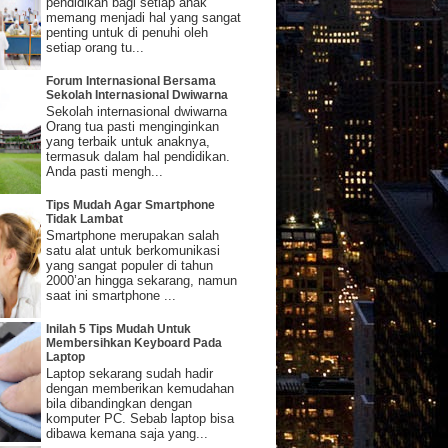
pendidikan bagi setiap anak
memang menjadi hal yang sangat
UK BUAH...
penting untuk di penuhi oleh
setiap orang tu...
Forum Internasional Bersama
Sekolah Internasional Dwiwarna
an hingga sekarang, namun
Sekolah internasional dwiwarna
ak orang yang beranggapan bahwa
Orang tua pasti menginginkan
enting untuk di
yang terbaik untuk anaknya,
asuk dalam hal
termasuk dalam hal pendidikan.
 segar dan coklat menciptakan
eriode menstruasi sangat
Anda pasti mengh...
menemukan berbagai macam
 memiliki budget banyak,
Tips Mudah Agar Smartphone
Jika belum tentunya anda
Tidak Lambat
an Indonesia sebagai salah
Smartphone merupakan salah
satu alat untuk berkomunikasi
yang sangat populer di tahun
2000’an hingga sekarang, namun
saat ini smartphone ...
Friday, August 07, 2026
Inilah 5 Tips Mudah Untuk
Membersihkan Keyboard Pada
Laptop
Laptop sekarang sudah hadir
dengan memberikan kemudahan
bila dibandingkan dengan
komputer PC. Sebab laptop bisa
dibawa kemana saja yang...