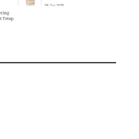
08
Jan
2025
ering
t Tetap