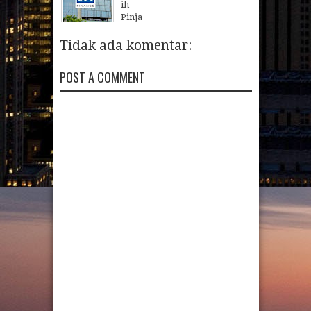
ih
Pinja
man
Untuk
Tidak ada komentar:
Anda
yang
POST A COMMENT
Butuh
Dana
Cepat
20
May
2020