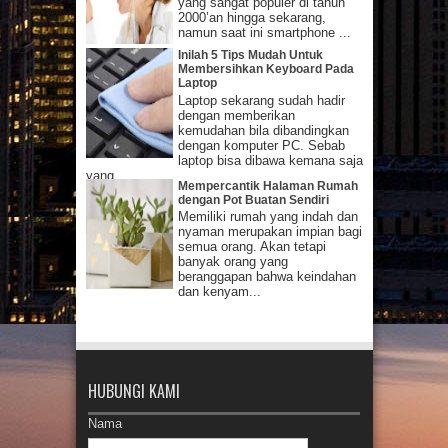
yang sangat populer di tahun
2000’an hingga sekarang,
namun saat ini smartphone ...
Inilah 5 Tips Mudah Untuk
Membersihkan Keyboard Pada
Laptop
Laptop sekarang sudah hadir
dengan memberikan
kemudahan bila dibandingkan
dengan komputer PC. Sebab
laptop bisa dibawa kemana saja
yang...
Mempercantik Halaman Rumah
dengan Pot Buatan Sendiri
Memiliki rumah yang indah dan
nyaman merupakan impian bagi
semua orang. Akan tetapi
banyak orang yang
beranggapan bahwa keindahan
dan kenyam...
HUBUNGI KAMI
Nama