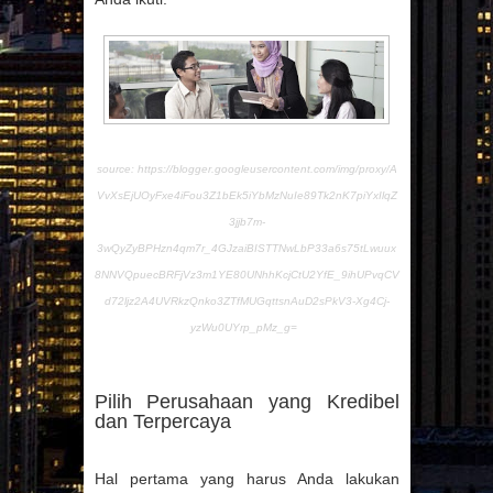
source: https://blogger.googleusercontent.com/img/proxy/A
VvXsEjUOyFxe4iFou3Z1bEk5iYbMzNuIe89Tk2nK7piYxIlqZ
3jjb7m-
3wQyZyBPHzn4qm7r_4GJzaiBISTTNwLbP33a6s75tLwuux
8NNVQpuecBRFjVz3m1YE80UNhhKcjCtU2YfE_9ihUPvqCV
d72ljz2A4UVRkzQnko3ZTfMUGqttsnAuD2sPkV3-Xg4Cj-
yzWu0UYrp_pMz_g=
Pilih Perusahaan yang Kredibel
dan Terpercaya
Hal pertama yang harus Anda lakukan