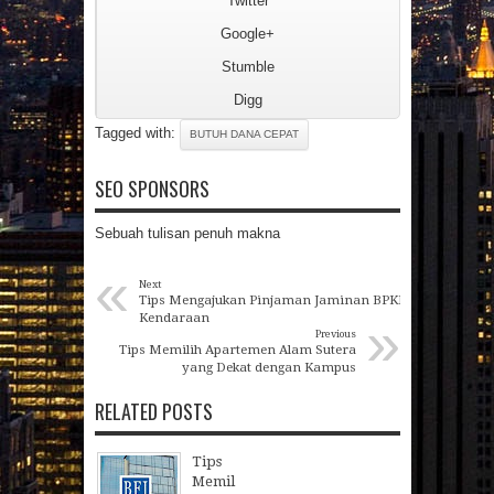
Twitter
Google+
Stumble
Digg
Tagged with:
BUTUH DANA CEPAT
SEO SPONSORS
Sebuah tulisan penuh makna
«
Next
Tips Mengajukan Pinjaman Jaminan BPKB
»
Kendaraan
Previous
Tips Memilih Apartemen Alam Sutera
yang Dekat dengan Kampus
RELATED POSTS
Tips
Memil