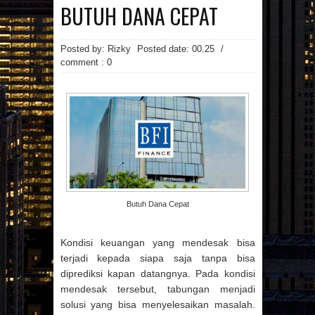
MAINAN
MAKANAN
BUTUH DANA CEPAT
MANFAAT MAJU
MASAKAN
MINUMAN
OTOMOTIF
PAKAIAN
PEMBANGUNAN
PENDIDIKAN
Posted by: Rizky
Posted date:
00.25
/
PERCETAKAN
PRAGNANCY
comment : 0
PROPERTI
RESATURANT
RESEP
RESEP MASAKAN
RESTAURANT
REVIEW
SMARTPHONE
SNAPPY
SPA
SPORTS
TECHNOLOGY
TEKNOLOGI
TIPS
TRAVEL
TREVEL
UMUM
UNIVERSITAS
VIDEO
WANITA
WISATA
Arsip Blog
(7)
(17)
►
2026
►
2025
(22)
(21)
►
2024
►
2023
Butuh Dana Cepat
(1)
(3)
►
2022
►
2021
(29)
▼
2020
Kondisi keuangan yang mendesak bisa
(1)
►
DESEMBER
(123)
(135)
►
2019
►
2018
terjadi kepada siapa saja tanpa bisa
(1)
►
NOVEMBER
(86)
(107)
diprediksi kapan datangnya. Pada kondisi
►
2017
►
2016
(1)
►
OKTOBER
mendesak tersebut, tabungan menjadi
(50)
►
2015
(1)
solusi yang bisa menyelesaikan masalah.
►
SEPTEMBER