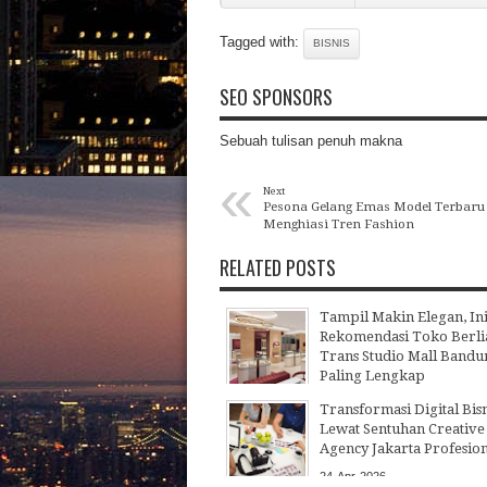
Tagged with:
BISNIS
SEO SPONSORS
Sebuah tulisan penuh makna
«
Next
Pesona Gelang Emas Model Terbaru
Menghiasi Tren Fashion
RELATED POSTS
Tampil Makin Elegan, In
Rekomendasi Toko Berli
Trans Studio Mall Bandu
Paling Lengkap
22
Jul
2026
Transformasi Digital Bisn
Lewat Sentuhan Creative
Agency Jakarta Profesio
24
Apr
2026