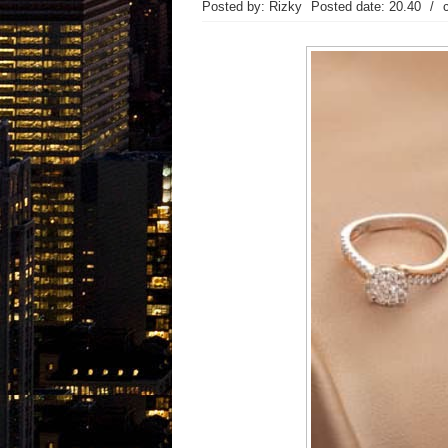
Posted by: Rizky
Posted date:
20.40
/
Popular Posts
Featured Post
Recent Posts