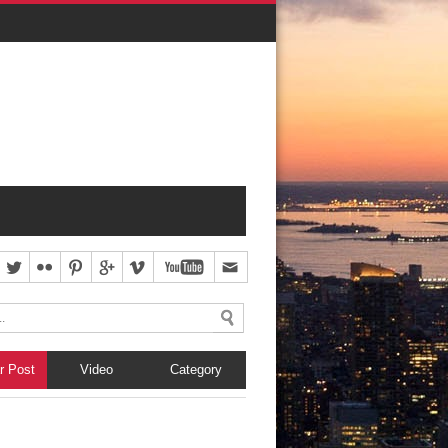
MOBIL
BISNIS
BISNIS ONLINE
IBU DAN ANAK
INTERIOR
RGA
KENDARAAN
KESEHATAN
MINUMAN
OTOMOTIF
RESEP
RESEP MASAKAN
TIPS
TRAVEL
TREVEL
(1)
►
2022
(2)
(107)
(50)
2016
►
2015
(1)
r Post
Video
Category
LACE ...