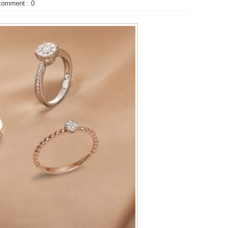
comment : 0
(5)
(2)
►
MARET
►
FEBRUARI
(3)
►
JANUARI