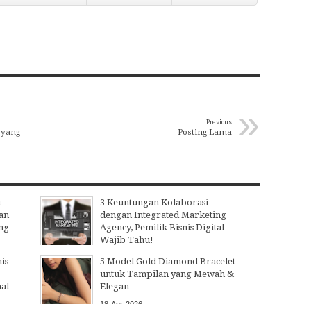
»
Previous
 yang
Posting Lama
i
3 Keuntungan Kolaborasi
an
dengan Integrated Marketing
ng
Agency, Pemilik Bisnis Digital
Wajib Tahu!
15
Jul
2026
is
5 Model Gold Diamond Bracelet
untuk Tampilan yang Mewah &
nal
Elegan
18
Apr
2026