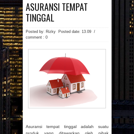
MAINAN
MAKANAN
ASURANSI TEMPAT
MANFAAT MAJU
MASAKAN
MINUMAN
OTOMOTIF
PAKAIAN
TINGGAL
PEMBANGUNAN
PENDIDIKAN
PERCETAKAN
PRAGNANCY
PROPERTI
RESATURANT
RESEP
Posted by: Rizky
Posted date:
13.09
/
RESEP MASAKAN
RESTAURANT
comment : 0
REVIEW
SMARTPHONE
SNAPPY
SPA
SPORTS
TECHNOLOGY
TEKNOLOGI
TIPS
TRAVEL
TREVEL
UMUM
UNIVERSITAS
VIDEO
WANITA
WISATA
Arsip Blog
(7)
(17)
►
2026
►
2025
(22)
(21)
►
2024
►
2023
(1)
(3)
►
2022
►
2021
(29)
(123)
►
2020
►
2019
(135)
▼
2018
(8)
►
DESEMBER
(86)
(107)
►
2017
►
2016
(12)
►
NOVEMBER
(50)
►
2015
Asuransi tempat tinggal adalah suatu
(7)
►
OKTOBER
produk yang ditawarkan oleh pihak