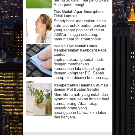
termasuk dalam hal pendidikan.
Anda pasti mengh...
Tips Mudah Agar Smartphone
Tidak Lambat
Smartphone merupakan salah
satu alat untuk berkomunikasi
yang sangat populer di tahun
2000’an hingga sekarang,
namun saat ini smartphone ...
Inilah 5 Tips Mudah Untuk
Membersihkan Keyboard Pada
Laptop
Laptop sekarang sudah hadir
dengan memberikan
kemudahan bila dibandingkan
dengan komputer PC. Sebab
laptop bisa dibawa kemana saja
yang...
Mempercantik Halaman Rumah
dengan Pot Buatan Sendiri
Memiliki rumah yang indah dan
nyaman merupakan impian bagi
semua orang. Akan tetapi
banyak orang yang
beranggapan bahwa keindahan
dan kenyam...