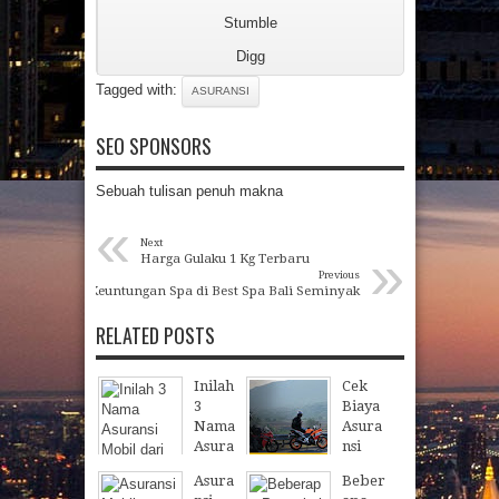
Stumble
Digg
Tagged with:
ASURANSI
SEO SPONSORS
Sebuah tulisan penuh makna
«
Next
»
Harga Gulaku 1 Kg Terbaru
Previous
Keuntungan Spa di Best Spa Bali Seminyak
RELATED POSTS
Inilah
Cek
3
Biaya
Nama
Asura
Asura
nsi
nsi
Motor
Asura
Beber
Mobil
Terba