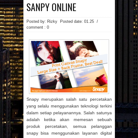
MAINAN
MAKANAN
SANPY ONLINE
MANFAAT MAJU
MASAKAN
MINUMAN
OTOMOTIF
PAKAIAN
PEMBANGUNAN
PENDIDIKAN
Posted by: Rizky
Posted date:
01.25
/
PERCETAKAN
PRAGNANCY
comment : 0
PROPERTI
RESATURANT
RESEP
RESEP MASAKAN
RESTAURANT
REVIEW
SMARTPHONE
SNAPPY
SPA
SPORTS
TECHNOLOGY
TEKNOLOGI
TIPS
TRAVEL
TREVEL
UMUM
UNIVERSITAS
VIDEO
WANITA
WISATA
Arsip Blog
(7)
(17)
►
2026
►
2025
(22)
(21)
►
2024
►
2023
(1)
(3)
►
2022
►
2021
Snapy merupakan salah satu percetakan
(29)
(123)
►
2020
►
2019
yang selalu menggunakan teknologi terkini
(135)
►
2018
dalam setiap pelayanannya. Salah satunya
(86)
adalah ketika akan memesan sebuah
▼
2017
(4)
►
DESEMBER
produk percetakan, semua pelanggan
(107)
(50)
►
2016
►
2015
snapy bisa menggunakan layanan digital
(8)
►
NOVEMBER