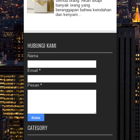
semua orang. Akan tetapi
banyak orang yang
beranggapan bahwa keindahan
dan kenyam...
HUBUNGI KAMI
Nama
Email
*
Pesan
*
CATEGORY