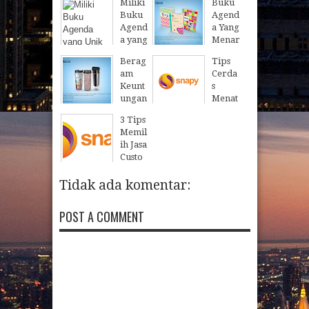
Miliki
Buku
Buku
Agend
Agend
a Yang
a yang
Menar
Unik
ik
Berag
Tips
dan
Dari
am
Cerda
Menar
Snapy
Keunt
s
ik
10
Sep
2018
ungan
Menat
Dari
Memb
a
Snapy
3 Tips
eli
Ruma
Memil
25
Mar
2019
Tumb
h
ih Jasa
ler
Minim
Custo
Starb
alis
m
ucks
12
Jan
2018
Wallp
Tidak ada komentar:
di
aper
Snapy
untuk
POST A COMMENT
05
May
2018
Kanto
r Baru
15
Dec
2017