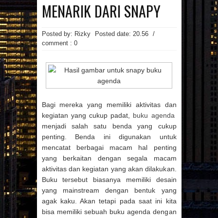
MAINAN
MAKANAN
MENARIK DARI SNAPY
MANFAAT MAJU
MASAKAN
MINUMAN
OTOMOTIF
PAKAIAN
PEMBANGUNAN
PENDIDIKAN
Posted by: Rizky
Posted date:
20.56
/
PERCETAKAN
PRAGNANCY
comment : 0
PROPERTI
RESATURANT
RESEP
RESEP MASAKAN
RESTAURANT
REVIEW
SMARTPHONE
SNAPPY
SPA
SPORTS
TECHNOLOGY
TEKNOLOGI
TIPS
TRAVEL
TREVEL
UMUM
UNIVERSITAS
VIDEO
WANITA
WISATA
Bagi mereka yang memiliki aktivitas dan
Arsip Blog
kegiatan yang cukup padat,
buku agenda
menjadi salah satu benda yang cukup
(7)
(17)
►
2026
►
2025
penting. Benda ini digunakan untuk
(22)
(21)
►
2024
►
2023
mencatat berbagai macam hal penting
(1)
(3)
►
2022
►
2021
yang berkaitan dengan segala macam
(29)
►
2020
aktivitas dan kegiatan yang akan dilakukan.
(123)
▼
2019
Buku tersebut biasanya memiliki desain
(3)
►
DESEMBER
(135)
(86)
►
2018
►
2017
yang mainstream dengan bentuk yang
(10)
►
NOVEMBER
agak kaku. Akan tetapi pada saat ini kita
(107)
(50)
►
2016
►
2015
(6)
►
OKTOBER
bisa memiliki sebuah buku agenda dengan