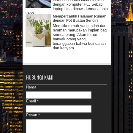
dengan komputer PC. Sebab
laptop bisa dibawa kemana saja
yang...
Mempercantik Halaman Rumah
dengan Pot Buatan Sendiri
Memiliki rumah yang indah dan
nyaman merupakan impian bagi
semua orang. Akan tetapi
banyak orang yang
beranggapan bahwa keindahan
dan kenyam...
HUBUNGI KAMI
Nama
Email
*
Pesan
*