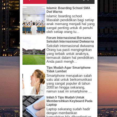
Islamic Boarding School SMA
Dwi Warna
islamic boarding school
Masalah pendidikan bagi setiap
anak memang menjadi hal yang
sangat penting untuk di penuhi
oleh setiap orang tu...
Forum Internasional Bersama
Sekolah Internasional Dwiwarna
Sekolah internasional dwiwarna
Orang tua pasti menginginkan
yang terbaik untuk anaknya,
termasuk dalam hal pendidikan.
Anda pasti mengh...
Tips Mudah Agar Smartphone
Tidak Lambat
Smartphone merupakan salah
satu alat untuk berkomunikasi
yang sangat populer di tahun
2000’an hingga sekarang,
namun saat ini smartphone ...
Inilah 5 Tips Mudah Untuk
Membersihkan Keyboard Pada
Laptop
Laptop sekarang sudah hadir
dengan memberikan
kemudahan bila dibandingkan