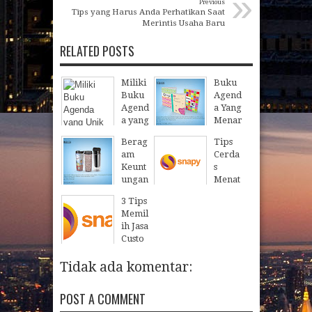
»
Previous
Tips yang Harus Anda Perhatikan Saat
Merintis Usaha Baru
RELATED POSTS
Miliki
Buku
Buku
Agend
Agend
a Yang
a yang
Menar
Unik
ik
Berag
Tips
dan
Dari
am
Cerda
Menar
Snapy
Keunt
s
ik
10
Sep
2018
ungan
Menat
Dari
Memb
a
Snapy
3 Tips
eli
Ruma
Memil
25
Mar
2019
Tumb
h
ih Jasa
ler
Minim
Custo
Starb
alis
m
ucks
12
Jan
2018
Wallp
Tidak ada komentar:
di
aper
Snapy
untuk
POST A COMMENT
05
May
2018
Kanto