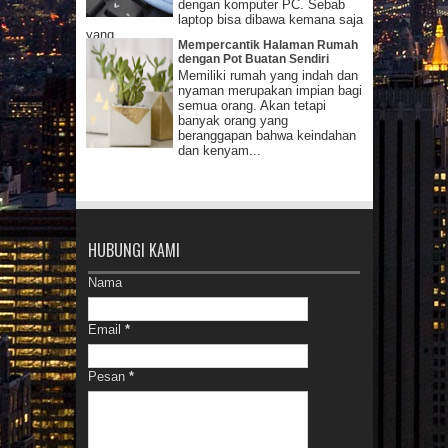
dengan komputer PC. Sebab
laptop bisa dibawa kemana saja
yang...
Mempercantik Halaman Rumah
dengan Pot Buatan Sendiri
Memiliki rumah yang indah dan
nyaman merupakan impian bagi
semua orang. Akan tetapi
banyak orang yang
beranggapan bahwa keindahan
dan kenyam...
HUBUNGI KAMI
Nama
Email
*
Pesan
*