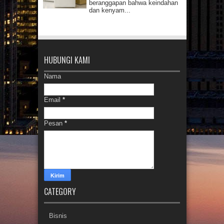
beranggapan bahwa keindahan
dan kenyam...
HUBUNGI KAMI
Nama
Email
*
Pesan
*
CATEGORY
Bisnis