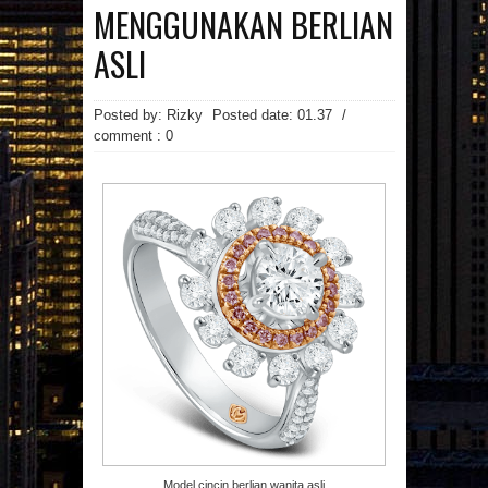
MAINAN
MAKANAN
MENGGUNAKAN BERLIAN
MANFAAT MAJU
MASAKAN
MINUMAN
OTOMOTIF
PAKAIAN
ASLI
PEMBANGUNAN
PENDIDIKAN
PERCETAKAN
PRAGNANCY
PROPERTI
RESATURANT
RESEP
Posted by: Rizky
Posted date:
01.37
/
RESEP MASAKAN
RESTAURANT
comment : 0
REVIEW
SMARTPHONE
SNAPPY
SPA
SPORTS
TECHNOLOGY
TEKNOLOGI
TIPS
TRAVEL
TREVEL
UMUM
UNIVERSITAS
VIDEO
WANITA
WISATA
Arsip Blog
(7)
(17)
►
2026
►
2025
(22)
(21)
►
2024
►
2023
(1)
(3)
►
2022
►
2021
(29)
►
2020
(123)
▼
2019
(3)
►
DESEMBER
(135)
(86)
►
2018
►
2017
(10)
►
NOVEMBER
(107)
(50)
►
2016
►
2015
(6)
►
OKTOBER
Model cincin berlian wanita asli