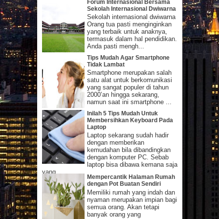
Forum Internasional Bersama
Sekolah Internasional Dwiwarna
Sekolah internasional dwiwarna
Orang tua pasti menginginkan
yang terbaik untuk anaknya,
termasuk dalam hal pendidikan.
Anda pasti mengh...
Tips Mudah Agar Smartphone
Tidak Lambat
Smartphone merupakan salah
satu alat untuk berkomunikasi
yang sangat populer di tahun
2000’an hingga sekarang,
namun saat ini smartphone ...
Inilah 5 Tips Mudah Untuk
Membersihkan Keyboard Pada
Laptop
Laptop sekarang sudah hadir
dengan memberikan
kemudahan bila dibandingkan
dengan komputer PC. Sebab
laptop bisa dibawa kemana saja
yang...
Mempercantik Halaman Rumah
dengan Pot Buatan Sendiri
Memiliki rumah yang indah dan
nyaman merupakan impian bagi
semua orang. Akan tetapi
banyak orang yang