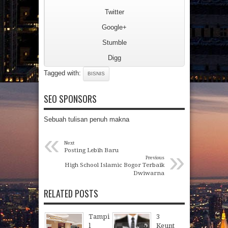
Twitter
Google+
Stumble
Digg
Tagged with:
BISNIS
SEO SPONSORS
Sebuah tulisan penuh makna
«
Next
»
Posting Lebih Baru
Previous
High School Islamic Bogor Terbaik
Dwiwarna
RELATED POSTS
Tampi
3
l
Keunt