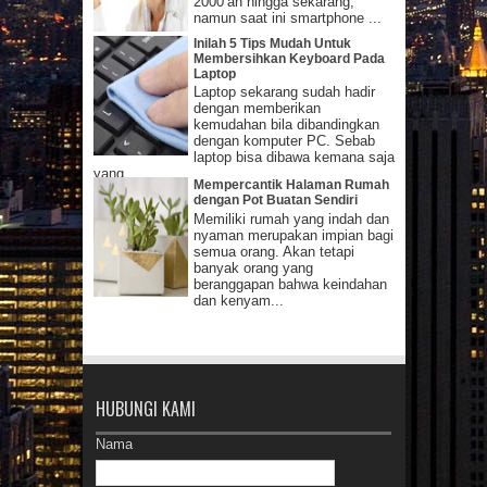
2000’an hingga sekarang,
namun saat ini smartphone ...
Inilah 5 Tips Mudah Untuk
Membersihkan Keyboard Pada
Laptop
Laptop sekarang sudah hadir
dengan memberikan
kemudahan bila dibandingkan
dengan komputer PC. Sebab
laptop bisa dibawa kemana saja
yang...
Mempercantik Halaman Rumah
dengan Pot Buatan Sendiri
Memiliki rumah yang indah dan
nyaman merupakan impian bagi
semua orang. Akan tetapi
banyak orang yang
beranggapan bahwa keindahan
dan kenyam...
HUBUNGI KAMI
Nama