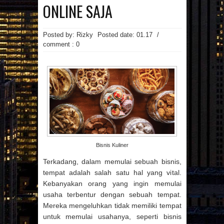
MAINAN
MAKANAN
ONLINE SAJA
MANFAAT MAJU
MASAKAN
MINUMAN
OTOMOTIF
PAKAIAN
PEMBANGUNAN
PENDIDIKAN
Posted by: Rizky
Posted date:
01.17
/
PERCETAKAN
PRAGNANCY
comment : 0
PROPERTI
RESATURANT
RESEP
RESEP MASAKAN
RESTAURANT
REVIEW
SMARTPHONE
SNAPPY
SPA
SPORTS
TECHNOLOGY
TEKNOLOGI
TIPS
TRAVEL
TREVEL
UMUM
UNIVERSITAS
VIDEO
WANITA
WISATA
Arsip Blog
(7)
(17)
►
2026
►
2025
(22)
(21)
►
2024
►
2023
Bisnis Kuliner
(1)
(3)
►
2022
►
2021
Terkadang, dalam memulai sebuah bisnis,
(29)
►
2020
tempat adalah salah satu hal yang vital.
(123)
▼
2019
Kebanyakan orang yang ingin memulai
(3)
►
DESEMBER
(135)
(86)
usaha terbentur dengan sebuah tempat.
►
2018
►
2017
(10)
►
NOVEMBER
Mereka mengeluhkan tidak memiliki tempat
(107)
(50)
►
2016
►
2015
(6)
untuk memulai usahanya, seperti bisnis
►
OKTOBER