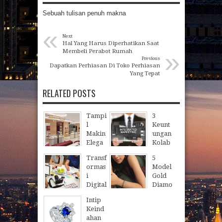
Sebuah tulisan penuh makna
«
Next
Hal Yang Harus Diperhatikan Saat
»
Membeli Perabot Rumah
Previous
Dapatkan Perhiasan Di Toko Perhiasan
Yang Tepat
RELATED POSTS
Tampi
3
l
Keunt
Makin
ungan
Elega
Kolab
n, Ini
orasi
Transf
5
Reko
denga
ormas
Model
mend
n
i
Gold
asi
Integr
Digital
Diamo
Toko
ated
Bisnis
nd
Berlia
Marke
Intip
Lewat
Bracel
n
ting
Keind
Sentu
et
Trans
Agenc
ahan
han
untuk