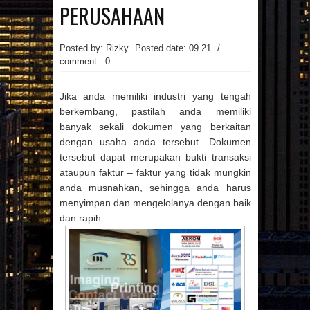
MAINAN
MAKANAN
PERUSAHAAN
MANFAAT MAJU
MASAKAN
MINUMAN
OTOMOTIF
PAKAIAN
PEMBANGUNAN
PENDIDIKAN
Posted by: Rizky
Posted date:
09.21
/
PERCETAKAN
PRAGNANCY
comment : 0
PROPERTI
RESATURANT
RESEP
RESEP MASAKAN
RESTAURANT
REVIEW
SMARTPHONE
SNAPPY
Jika anda memiliki industri yang tengah
SPA
SPORTS
TECHNOLOGY
berkembang, pastilah anda memiliki
TEKNOLOGI
TIPS
TRAVEL
banyak sekali dokumen yang berkaitan
TREVEL
UMUM
UNIVERSITAS
dengan usaha anda tersebut. Dokumen
VIDEO
WANITA
WISATA
tersebut dapat merupakan bukti transaksi
Arsip Blog
ataupun faktur – faktur yang tidak mungkin
(7)
(17)
►
2026
►
2025
anda musnahkan, sehingga anda harus
(22)
(21)
►
2024
►
2023
menyimpan dan mengelolanya dengan baik
(1)
(3)
►
2022
►
2021
dan rapih.
(29)
(123)
►
2020
►
2019
(135)
(86)
►
2018
►
2017
(107)
▼
2016
(9)
►
DESEMBER
(50)
►
2015
(16)
►
NOVEMBER