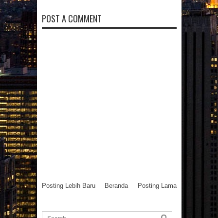
Denga
r
n
POST A COMMENT
05
Jun
2017
Home
Lift
Terba
ik
24
Mar
2017
Posting Lebih Baru
Beranda
Posting Lama