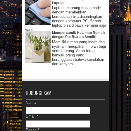
Laptop
Laptop sekarang sudah hadir
dengan memberikan
kemudahan bila dibandingkan
dengan komputer PC. Sebab
laptop bisa dibawa kemana saja
yang...
Mempercantik Halaman Rumah
dengan Pot Buatan Sendiri
Memiliki rumah yang indah dan
nyaman merupakan impian bagi
semua orang. Akan tetapi
banyak orang yang
beranggapan bahwa keindahan
dan kenyam...
HUBUNGI KAMI
Nama
Email
*
Pesan
*