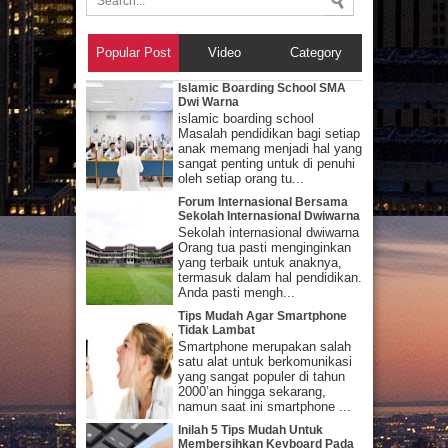
Popular Post
Video
Category
Islamic Boarding School SMA
Dwi Warna
islamic boarding school
Masalah pendidikan bagi setiap
anak memang menjadi hal yang
sangat penting untuk di penuhi
oleh setiap orang tu...
Forum Internasional Bersama
Sekolah Internasional Dwiwarna
Sekolah internasional dwiwarna
Orang tua pasti menginginkan
yang terbaik untuk anaknya,
termasuk dalam hal pendidikan.
Anda pasti mengh...
Tips Mudah Agar Smartphone
Tidak Lambat
Smartphone merupakan salah
satu alat untuk berkomunikasi
yang sangat populer di tahun
2000’an hingga sekarang,
namun saat ini smartphone ...
Inilah 5 Tips Mudah Untuk
Membersihkan Keyboard Pada