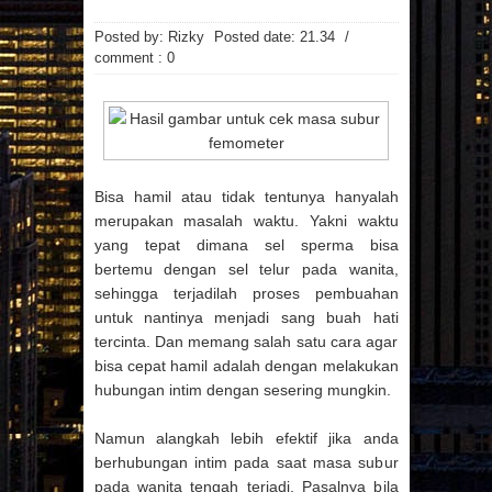
MAINAN
MAKANAN
MANFAAT MAJU
MASAKAN
Posted by: Rizky
Posted date:
21.34
/
MINUMAN
OTOMOTIF
PAKAIAN
comment : 0
PEMBANGUNAN
PENDIDIKAN
PERCETAKAN
PRAGNANCY
PROPERTI
RESATURANT
RESEP
RESEP MASAKAN
RESTAURANT
REVIEW
SMARTPHONE
SNAPPY
SPA
SPORTS
TECHNOLOGY
TEKNOLOGI
TIPS
TRAVEL
Bisa hamil atau tidak tentunya hanyalah
TREVEL
UMUM
UNIVERSITAS
merupakan masalah waktu. Yakni waktu
VIDEO
WANITA
WISATA
yang tepat dimana sel sperma bisa
Arsip Blog
bertemu dengan sel telur pada wanita,
(7)
(17)
►
2026
►
2025
sehingga terjadilah proses pembuahan
(22)
(21)
►
2024
►
2023
untuk nantinya menjadi sang buah hati
tercinta. Dan memang salah satu cara agar
(1)
(3)
►
2022
►
2021
bisa cepat hamil adalah dengan melakukan
(29)
►
2020
hubungan intim dengan sesering mungkin.
(123)
▼
2019
(3)
►
DESEMBER
(135)
(86)
►
2018
►
2017
Namun alangkah lebih efektif jika anda
(10)
►
NOVEMBER
(107)
(50)
►
2016
►
2015
berhubungan intim pada saat masa subur
(6)
►
OKTOBER
pada wanita tengah terjadi. Pasalnya bila