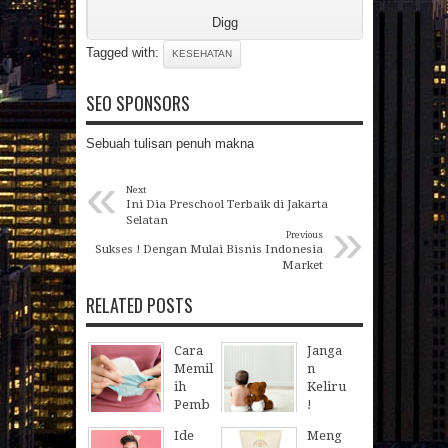
Digg
Tagged with:
KESEHATAN
SEO SPONSORS
Sebuah tulisan penuh makna
«
Next
Ini Dia Preschool Terbaik di Jakarta
»
Selatan
Previous
Sukses ! Dengan Mulai Bisnis Indonesia
Market
RELATED POSTS
Cara
Janga
Memil
n
ih
Keliru
Pemb
!
alut
Begini
Ide
Meng
Panja
Cara