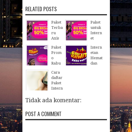
RELATED POSTS
Paket
Paket
Terba
untuk
ru
Intern
Axis
et
Provi
Mura
Paket
Intern
der
h di
Prom
etan
Intern
AXIS
o
Hemat
et
22
Apr
2018
Rabu
dan
Mura
Rawit
Mura
h
Cara
Dari
h
daftar
23
May
2018
Axis
Denga
Paket
n
24
Mar
2018
Intern
Paket
et
Rabu
Smart
Tidak ada komentar:
Rawit
fren
Axis
POST A COMMENT
24
Jan
2018
09
Feb
2018