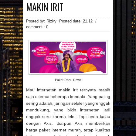
MAINAN
MAKANAN
MAKIN IRIT
MANFAAT MAJU
MASAKAN
MINUMAN
OTOMOTIF
PAKAIAN
PEMBANGUNAN
PENDIDIKAN
Posted by: Rizky
Posted date:
21.12
/
PERCETAKAN
PRAGNANCY
comment : 0
PROPERTI
RESATURANT
RESEP
RESEP MASAKAN
RESTAURANT
REVIEW
SMARTPHONE
SNAPPY
SPA
SPORTS
TECHNOLOGY
TEKNOLOGI
TIPS
TRAVEL
TREVEL
UMUM
UNIVERSITAS
VIDEO
WANITA
WISATA
Arsip Blog
(7)
(17)
►
2026
►
2025
Paket Rabu Rawit
(22)
(21)
►
2024
►
2023
Mau internetan makin irit ternyata masih
(1)
(3)
►
2022
►
2021
saja ditemui beberapa kendala. Yang paling
(29)
(123)
►
2020
►
2019
sering adalah, jaringan seluler yang enggak
mendukung, yang bikin internetan jadi
(135)
▼
2018
(8)
►
DESEMBER
enggak seru karena lelet. Tapi beda kalau
(86)
(107)
►
2017
►
2016
dengan Axis. Biarpun Axis memberikan
(12)
►
NOVEMBER
(50)
►
2015
harga paket internet murah, tetap kualitas
(7)
►
OKTOBER