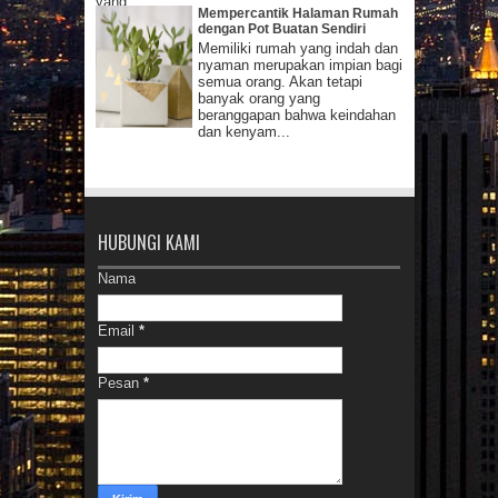
yang...
Mempercantik Halaman Rumah
dengan Pot Buatan Sendiri
Memiliki rumah yang indah dan
nyaman merupakan impian bagi
semua orang. Akan tetapi
banyak orang yang
beranggapan bahwa keindahan
dan kenyam...
HUBUNGI KAMI
Nama
Email
*
Pesan
*