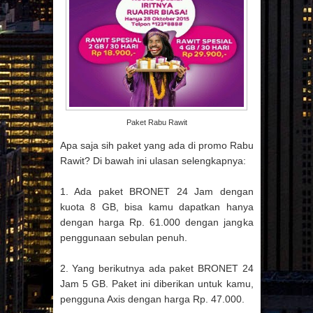
MAKIN IRIT
PAYPAL MEMBERIKAN PERLINDUNGAN
BAGI PEMBELI
PANCAKE ENAK, RESEP MAKANAN SEHAT
UNTUK ANAK
TIPS MENJAGA KINERJA KOMPUTER
AGAR TETAP SEPERTI BARU
TIPS CERDAS MENATA RUMAH
MINIMALIS
TIPS MEMILIH SPA IN UBUD TERBAIK
Paket Rabu Rawit
Apa saja sih paket yang ada di promo Rabu
Rawit? Di bawah ini ulasan selengkapnya:
1. Ada paket BRONET 24 Jam dengan
kuota 8 GB, bisa kamu dapatkan hanya
dengan harga Rp. 61.000 dengan jangka
penggunaan sebulan penuh.
2. Yang berikutnya ada paket BRONET 24
Jam 5 GB. Paket ini diberikan untuk kamu,
pengguna Axis dengan harga Rp. 47.000.